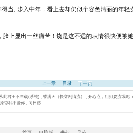
当, 步入中年，看上去却仍似个容色清丽的年轻女
, 脸上显出一丝痛苦！饶是这不适的表情很快便被她
上一章
目录
下一页
从此君王不早朝(系统)
,
蝶满天（快穿剧情流）
,
开心点，姐姐耍流氓呢（
原谅我不爱你
,
向日葵
首页
电脑版
书架
足迹