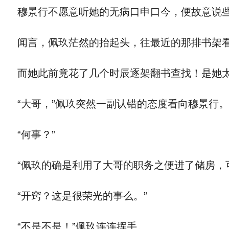
穆景行不愿意听她的无病口申口今，便故意说些
闻言，佩玖茫然的抬起头，往最近的那排书架看
而她此前竟花了几个时辰逐架翻书查找！是她
“大哥，”佩玖突然一副认错的态度看向穆景行。
“何事？”
“佩玖的确是利用了大哥的职务之便进了储房，
“开窍？这是很荣光的事么。”
“不是不是！”佩玖连连挥手。