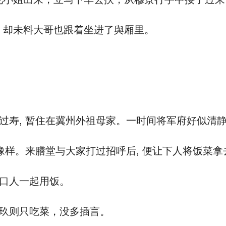
却未料大哥也跟着坐进了舆厢里。
过寿, 暂住在冀州外祖母家。一时间将军府好似清
像样。来膳堂与大家打过招呼后, 便让下人将饭菜
口人一起用饭。
玖则只吃菜，没多插言。