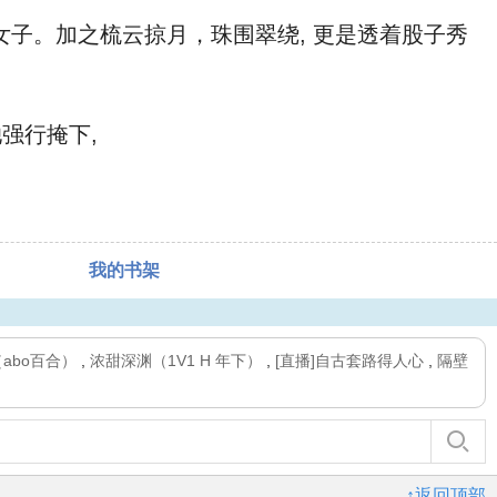
子。加之梳云掠月，珠围翠绕, 更是透着股子秀
强行掩下,
我的书架
abo百合）
,
浓甜深渊（1V1 H 年下）
,
[直播]自古套路得人心
,
隔壁
↑返回顶部