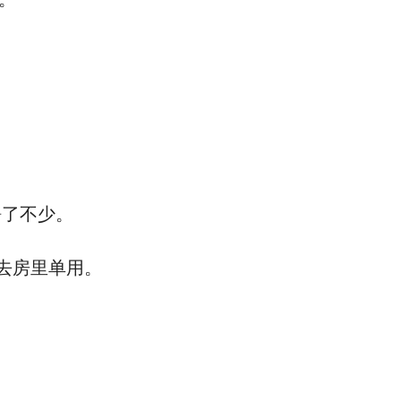
静了不少。
拿去房里单用。