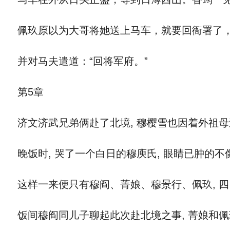
佩玖原以为大哥将她送上马车，就要回衙署了，
并对马夫遣道：“回将军府。”
第5章
济文济武兄弟俩赴了北境, 穆樱雪也因着外祖母
晚饭时, 哭了一个白日的穆庾氏, 眼睛已肿的不
这样一来便只有穆阎、菁娘、穆景行、佩玖, 四
饭间穆阎同儿子聊起此次赴北境之事, 菁娘和佩