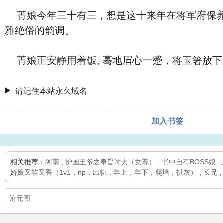
菁娘今年三十有三，想是这十来年在将军府保养得
雅绝俗的韵调。
菁娘正安静用着饭, 蓦地眉心一蹙，将玉箸放下
请记住本站永久域名
加入书签
相关推荐：
阿南
,
护国王爷之奉旨讨夫（女尊）
,
书中自有BOSS娘
,
娇娘又软又香（1v1，np，出轨，年上，年下，爬墙，扒灰）
,
长兄
,