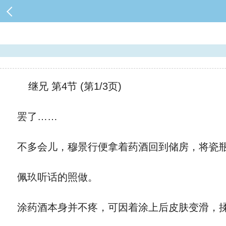
继兄 第4节 (第1/3页)
罢了……
不多会儿，穆景行便拿着药酒回到储房，将瓷瓶
佩玖听话的照做。
涂药酒本身并不疼，可因着涂上后皮肤变滑，揉