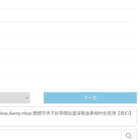
下一页
sp;&amp;nbsp;繁體字
求子
好乖哦
短篇深夜故事
相约生死簿
【西幻】