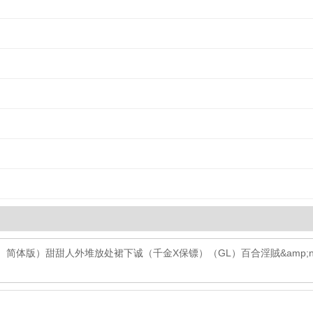
。简体版）
甜甜人外堆放处
裙下诚（千金X保镖）
（GL）百合淫賊&amp;nb