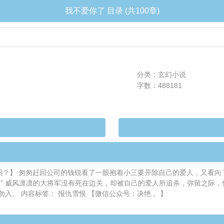
我不爱你了 目录 (共100章)
分类：玄幻小说
字数：488181
吗？】 匆匆赶回公司的钱锐看了一眼抱着小三要开除自己的爱人，又看向了
” 威风凛凛的大将军没有死在边关，却被自己的爱人所追杀，弥留之际，他
入。 内容标签： 报仇雪恨 【微信公众号：决绝 。】