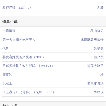
爱神降临（西幻np）
无餍
修真小说
木槿烟云
秋山执刀
第一天入职的炮灰美人
抹茶麻薯鸡蛋仔
代价
吴旻是
姜赞容她受苦又受难（NPH）
叁只鱼
男狐狸精是在勾引我吗（仙侠1V1）
莲莲大嬷王
潇夜吟
堆
以寇王
老景排骨汤
《玉壶传》（骨科）（兄妹）（np）
辞玖玖