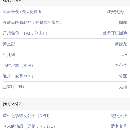
都市小说
站着做爱+洗头房调查
淮安笑笑生
在故事的修辭裡，你是我的逗點。
朝顏
只想肏你（1V1，姐夫H）
戴着耳机蹦迪
秦凰記
暴躁龙
生死树
JUE
临时起意（校园）
卷心菜
通房（女尊NPH）
皙亚
山荷叶（H）
见纯
历史小说
重生之纨绔女公子（NPH）
这很河狸
李米的猜想（穿越，H，1v1）
孟冬良月