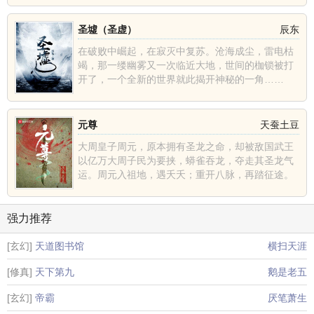
圣墟（圣虚）
辰东
在破败中崛起，在寂灭中复苏。沧海成尘，雷电枯
竭，那一缕幽雾又一次临近大地，世间的枷锁被打
开了，一个全新的世界就此揭开神秘的一角……
......
元尊
天蚕土豆
大周皇子周元，原本拥有圣龙之命，却被敌国武王
以亿万大周子民为要挟，蟒雀吞龙，夺走其圣龙气
运。周元入祖地，遇夭夭；重开八脉，再踏征途。
少年执笔，龙蛇舞......
强力推荐
[玄幻]
天道图书馆
横扫天涯
[修真]
天下第九
鹅是老五
[玄幻]
帝霸
厌笔萧生