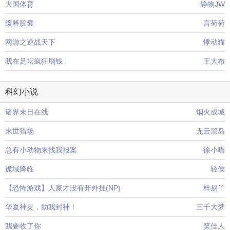
大国体育
静物JW
缓释胶囊
言荷荷
网游之逆战天下
悸动猫
我在足坛疯狂刷钱
王大布
科幻小说
诸界末日在线
烟火成城
末世猎场
无云黑岛
总有小动物来找我报案
徐小喵
诡域降临
轻侯
【恐怖游戏】人家才没有开外挂(NP)
梓易丫
华夏神灵，助我封神！
三千大梦
我要收了你
笑佳人