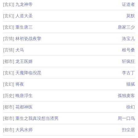
[玄幻]
九龙神帝
证道者
[玄幻]
人道大圣
莫默
[玄幻]
重生唐三
唐家三少
[言情]
林初瓷战夜擎
洛宝儿
[言情]
犬马
根号桑
[都市]
龙王医婿
轩疯狂
[玄幻]
天魔降临倪昆
李古丁
[玄幻]
将夜
猫腻
[历史]
晚唐浮生
孤独麦客
[都市]
花都神医
徐幻
[都市]
重生之我真没想当渣男
周一口鸟
[都市]
大风水师
扫尘居