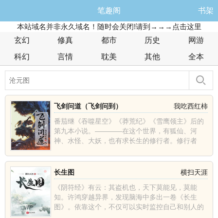
笔趣阁
书架
本站域名并非永久域名！随时会关闭!请到→→→点击这里
玄幻
修真
都市
历史
网游
科幻
言情
耽美
其他
全本
飞剑问道（飞剑问到）
我吃西红柿
番茄继《吞噬星空》《莽荒纪》《雪鹰领主》后的
第九本小说。————在这个世界，有狐仙、河
神、水怪、大妖，也有求长生的修行者。修行者
们，开法眼，可看妖魔......
长生图
横扫天涯
《阴符经》有云：其盗机也，天下莫能见，莫能
知。许鸿穿越异界，发现脑海中多出一卷《长生
图》。依靠这个，不仅可以实时监控自己和别人的
寿命，还能盗取天机，......