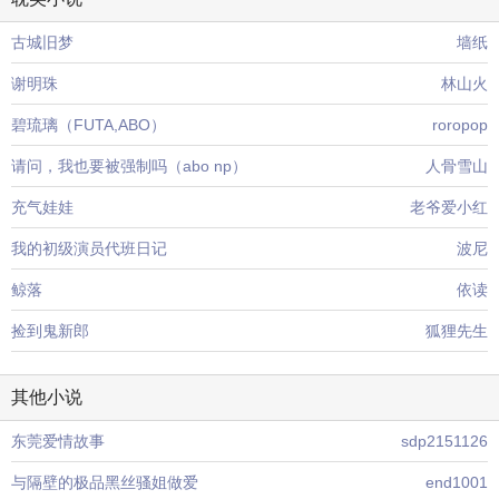
古城旧梦
墙纸
谢明珠
林山火
碧琉璃（FUTA,ABO）
roropop
请问，我也要被强制吗（abo np）
人骨雪山
充气娃娃
老爷爱小红
我的初级演员代班日记
波尼
鲸落
依读
捡到鬼新郎
狐狸先生
其他小说
东莞爱情故事
sdp2151126
与隔壁的极品黑丝骚姐做爱
end1001