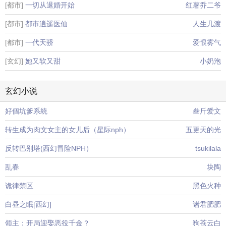
[都市]
一切从退婚开始
红薯乔二爷
[都市]
都市逍遥医仙
人生几渡
[都市]
一代天骄
爱恨雾气
[玄幻]
她又软又甜
小奶泡
玄幻小说
好個坑爹系統
叁斤爱文
转生成为肉文女主的女儿后（星际nph）
五更天的光
反转巴别塔(西幻冒险NPH）
tsukilala
乱春
块陶
诡律禁区
黑色火种
白昼之眠[西幻]
诸君肥肥
领主：开局迎娶恶役千金？
狗苍云白