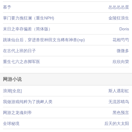
慕予
怂怂怂怂蛋
掌门要力挽狂澜（重生NPH)
金陵狂浪生
末日之幸存偏差（简体版）
Doris
跳诛仙台后，穿进兽世种田文当稀有神兽(np)
花相芍芍
在古代上班的日子
微微多
重生七六之赤脚军医
欣欣向荣
网游小说
浪潮[全息]
斯人遇彩虹
我做游戏纯粹为了挑衅人类
无流苏晴鸟
网游之龙魂剑帝
黑色预言
全球秘境
后天的大太阳