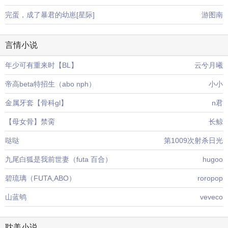
完蛋，成了暴君的幼崽[星际]
游图南
言情小说
年少可有重来时【BL】
云兮月曦
帝高beta特招生（abo nph）
小小
金属牙套【骨科gl】
n君
【母女骨】禁脔
长鲸
哒哒
第1009次射杀日光
九尾白狐是我前世妻（futa 百合）
hugoo
碧琉璃（FUTA,ABO）
roropop
山蓝鸲
veveco
耽美小说