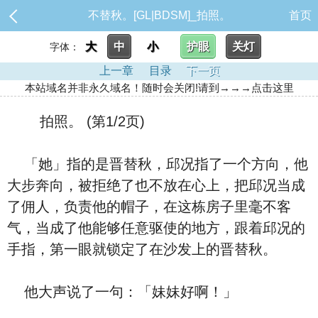
不替秋。[GL|BDSM]_拍照。
首页
大
中
小
护眼
关灯
字体：
上一章
目录
下一页
本站域名并非永久域名！随时会关闭!请到→→→点击这里
拍照。 (第1/2页)
「她」指的是晋替秋，邱况指了一个方向，他
大步奔向，被拒绝了也不放在心上，把邱况当成
了佣人，负责他的帽子，在这栋房子里毫不客
气，当成了他能够任意驱使的地方，跟着邱况的
手指，第一眼就锁定了在沙发上的晋替秋。
他大声说了一句：「妹妹好啊！」