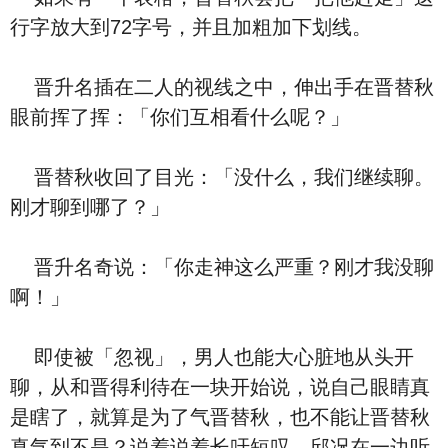
行字放大到72字号，并且加粗加下划线。
晋升名插在二人的视线之中，伸出手在晋替秋
眼前挥了挥：「你们互相看什么呢？」
晋替秋收回了目光：「没什么，我们继续聊。
刚才聊到哪了？」
晋升名奇说：「你走神这么严重？刚才我没聊
啊！」
即使被「忽视」，男人也能大心脏地从头开
聊，从和晋得利待在一块开始说，说自己眼睛真
是瞎了，就算是为了气晋替秋，也不能让晋替秋
真气到不是？说着说着长吁短叹，邱况在一边听