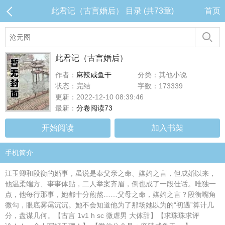
此君记（古言婚后） 目录 (共73章)
首页
此君记（古言婚后）
作者：
麻辣咸鱼干
分类：其他小说
状态：完结
字数：173339
更新：2022-12-10 08:39:46
最新：
分卷阅读73
开始阅读
加入书架
手机简介
江玉卿和段衡的婚事，虽说是奉父亲之命、媒妁之言，但成婚以来，
他温柔端方、事事体贴，二人举案齐眉，倒也成了一段佳话。唯独一
点，他每行那事，她都十分煎熬……父母之命，媒妁之言？段衡嘴角
微勾，眼底雾霭沉沉。她不会知道他为了那场她以为的“初遇”算计几
分，盘谋几何。【古言 1v1 h sc 微虐男 大体甜】【求珠珠求评