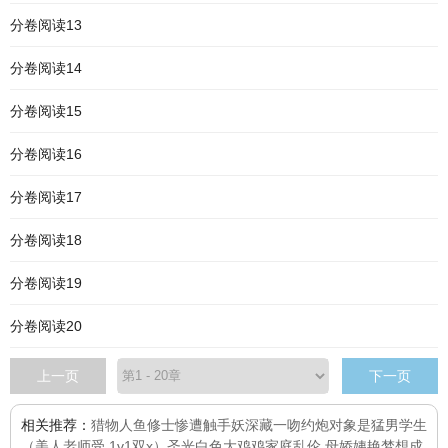
分卷阅读13
分卷阅读14
分卷阅读15
分卷阅读16
分卷阅读17
分卷阅读18
分卷阅读19
分卷阅读20
上一页
下一页
相关推荐：
猎物
人鱼修士惨遭触手妖
深藏一吻
约炮对象是猛男学生
（美人老师受 1v1双x）
圣光白色大鸡鸡
家庭乱伦 母娇姨艳
梦想成