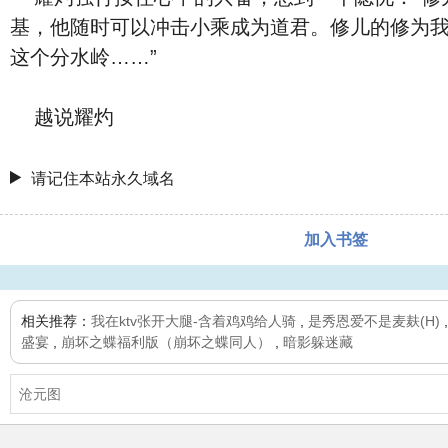
基，他随时可以冲击小乘成为道君。修儿的修为
这个分水岭……”
越说耀灼
请记住本站永久域名
加入书签
相关推荐：
我在ktv张开大腿-含着鸡鸡给人骑
,
是秀恩爱不是麦麸(H)
盛宴
,
崩坏之蝶福利版（崩坏之蝶同人）
,
暗影躲迷藏