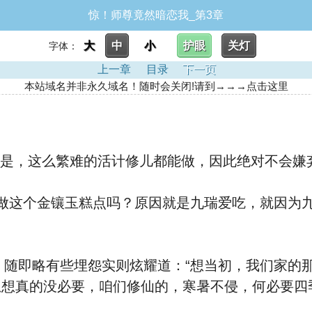
惊！师尊竟然暗恋我_第3章
大
中
小
护眼
关灯
字体：
上一章
目录
下一页
本站域名并非永久域名！随时会关闭!请到→→→点击这里
的是，这么繁难的活计修儿都能做，因此绝对不会嫌
做这个金镶玉糕点吗？原因就是九瑞爱吃，就因为
随即略有些埋怨实则炫耀道：“想当初，我们家的
想真的没必要，咱们修仙的，寒暑不侵，何必要四