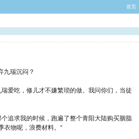
首页
弃九瑞沉闷？
九瑞爱吃，修儿才不嫌繁琐的做。我问你们，当徒
那个追求我的时候，跑遍了整个青阳大陆购买胭脂
季衣物呢，浪费材料。”