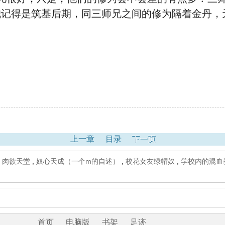
我记得是筑基后期，同三师兄之间的修为隔着金丹，
上一章
目录
下一页
,
肉欲天堂
,
奴心天成（一个m的自述）
,
校花女友绿帽奴
,
学校内的混血
首页
电脑版
书架
足迹