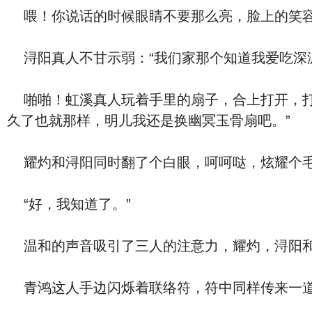
喂！你说话的时候眼睛不要那么亮，脸上的笑容
浔阳真人不甘示弱：“我们家那个知道我爱吃深
啪啪！虹溪真人玩着手里的扇子，合上打开，打
久了也就那样，明儿我还是换幽冥玉骨扇吧。”
耀灼和浔阳同时翻了个白眼，呵呵哒，炫耀个毛
“好，我知道了。”
温和的声音吸引了三人的注意力，耀灼，浔阳和
青鸿这人手边闪烁着联络符，符中同样传来一道