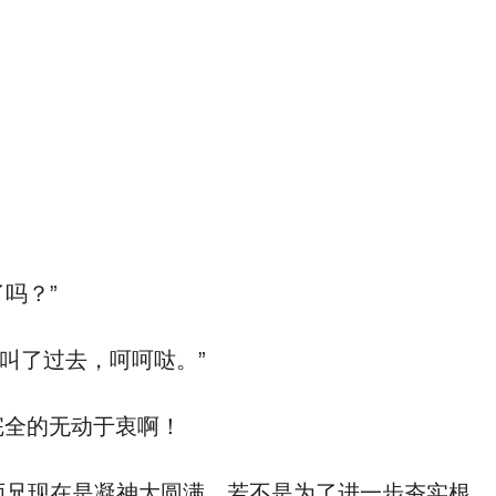
吗？”
叫了过去，呵呵哒。”
完全的无动于衷啊！
师兄现在是凝神大圆满，若不是为了进一步夯实根