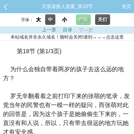
天黑请换人查案_第18节
首页
大
中
小
护眼
关灯
字体：
上一章
目录
下一页
本站域名并非永久域名！随时会关闭!请到→→→点击这里
第18节 (第1/3页)
为什么会独自带着两岁的孩子去这么远的地
方？
罗无辛翻看着之前打印下来的张萌的笔录，发
觉当年的民警也有一模一样的疑问，而张萌对此
的回答是，因为这个孩子是她偷偷生下来的，一
直没有和人说，所以，只有带去很远的地方玩她
才有安全感。